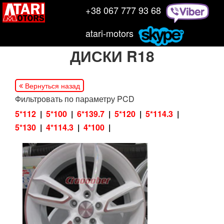
+38 067 777 93 68
atari-motors
ДИСКИ R18
Вернуться назад
Фильтровать по параметру PCD
5*112
5*100
6*139.7
5*120
5*114.3
5*130
4*114.3
4*100