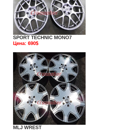
SPORT TECHNIC MONO7
Цена: 690$
MLJ WREST