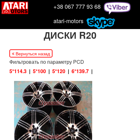
+38 067 777 93 68
atari-motors
ДИСКИ R20
Вернуться назад
Фильтровать по параметру PCD
5*114.3
5*100
5*120
6*139.7